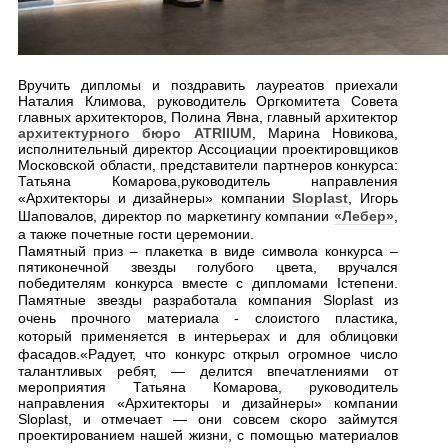
Вручить дипломы и поздравить лауреатов приехали
Наталия Климова, руководитель Оргкомитета
Совет
а
главных архитекторов
, Полина Явна, главный архитектор
архитектурного бюро
ATRIIUM
, Марина Новикова,
исполнительный директор Ассоциации проектировщиков
Московской области, представители партнеров конкурса:
Татьяна Комарова,
руководитель направления
«Архитекторы и дизайнеры» компании
Sloplast
, Игорь
Шаповалов, директор по маркетингу компании
«Лебер»
,
а также почетные гости церемонии.
Памятный приз – плакетка в виде символа конкурса –
пятиконечной звезды голубого цвета, вручался
победителям конкурса вместе с дипломами
I
степени.
Памятные звезды разработала компания
Sloplast
из
очень прочного материала - слоистого пластика,
который применяется в интерьерах и для облицовки
фасадов.
«Радует, что конкурс открыл огромное число
талантливых ребят, — делится впечатлениями от
мероприятия Татьяна Комарова, руководитель
направления «Архитекторы и дизайнеры» компании
Sloplast,
и отмечает
—
о
ни совсем скоро займутся
проектированием нашей жизни,
с
помощью материалов