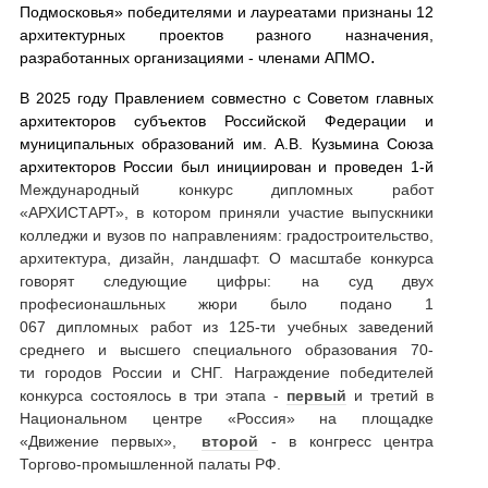
Подмосковья» победителями и лауреатами признаны 12
архитектурных проектов разного назначения,
.
разработанных организациями - членами АПМО
В 2025 году Правлением
совместно с Советом главных
архитекторов субъектов Российской Федерации и
муниципальных образований им. А.В. Кузьмина Союза
архитекторов России
был инициирован и проведен 1-й
Международный конкурс дипломных работ
«АРХИСТАРТ», в котором приняли участие выпускники
колледжи и вузов п
о
направлениям: градостроительство,
архитектура, дизайн, ландшафт. О масштабе конкурса
говорят следующие цифры: на суд двух
професионашльных жюри было подано 1
067 дипломных работ из 125-ти учебных заведений
среднего и высшего специального образования 70-
ти городов России и СНГ
. Награждение победителей
конкурса состоялось в три этапа -
первый
и третий в
Национальном центре «Россия» на площадке
«Движение первых»,
второй
- в конгресс центра
Торгово-промышленной палаты РФ.